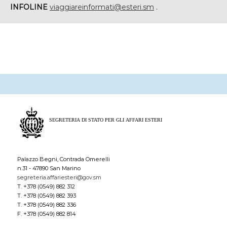
INFOLINE
viaggiareinformati@esteri.sm
.
Palazzo Begni, Contrada Omerelli
n.31 - 47890 San Marino
segreteria.affariesteri@gov.sm
T. +378 (0549) 882 312
T. +378 (0549) 882 393
T. +378 (0549) 882 336
F. +378 (0549) 882 814