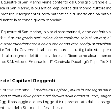
 Equestre di San Marino viene conferito dal Consiglio Grande e 
ca di San Marino, la più antica Repubblica del mondo, tuttora in
i profughi risorgimentali; terra patriottica e di libertà che ha dato 
i durante la seconda guerra mondiale.
 Equestre di San Marino, inibito ai sammarinesi, viene conferito 
iche.
Il primo grado dell’Ordine viene conferito solo ai Sovrani, ai
 e straordinariamente a colori che hanno reso servigi straordinar
gli effetti dal Governo d’Italia, come pure da tutti gli altri stati, 
i di tali insegne e del titolo cavalleresco. Ricordiamo alcune perso
no: S.M. Vittorio Emanuele III°, Cardinale Pacelli-già Papa Pio XII,
re dei Capitani Reggenti
hi statuti recitano:
…i medesimi Capitani, avuta in consegna dai pre
con le chiavi delle porte e dei fortilizi della predetta Terra, sal
ggi il passaggio di questi oggetti è rappresentato dalla consegna de
ntanza dello Stato e di difesa di esso.