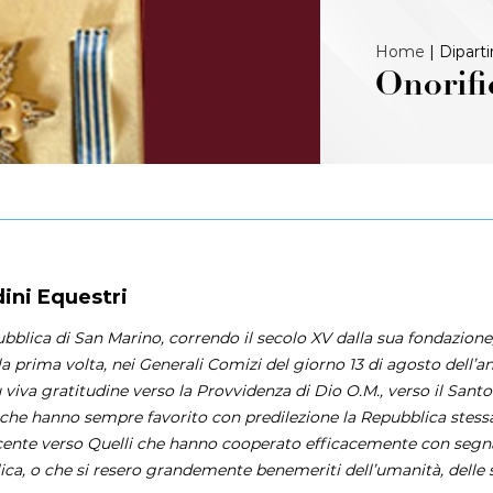
Home
|
Dipart
Onorifi
dini Equestri
bblica di San Marino, correndo il secolo XV dalla sua fondazione
la prima volta, nei Generali Comizi del giorno 13 di agosto dell’
ù viva gratitudine verso la Provvidenza di Dio O.M., verso il San
che hanno sempre favorito con predilezione la Repubblica stessa
ente verso Quelli che hanno cooperato efficacemente con segnalat
ca, o che si resero grandemente benemeriti dell’umanità, delle sc