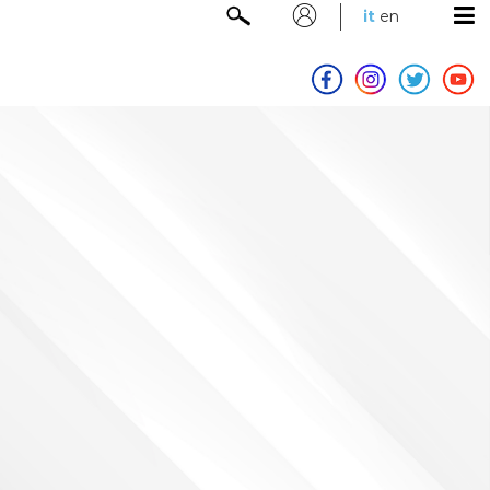
it
en