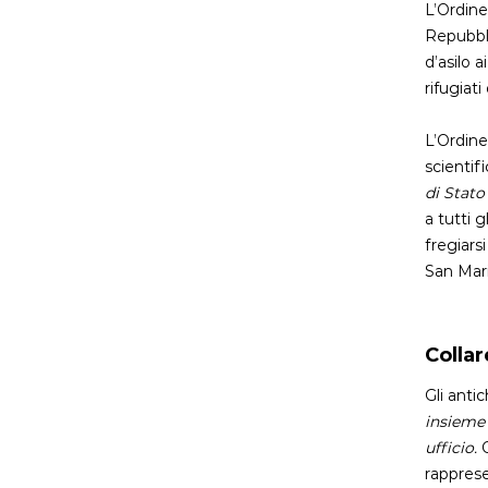
L’Ordine
Repubbli
d’asilo a
rifugiat
L’Ordine
scientif
di Stato
a tutti 
fregiars
San Mari
Colla
Gli antic
insieme 
ufficio.
O
rapprese