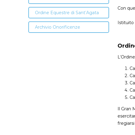
Con ques
Ordine Equestre di Sant’Agata
Istituit
Archivio Onorificenze
Ordin
L’Ordine
Ca
Ca
Ca
Ca
Ca
Il Gran 
esercita
fregiars