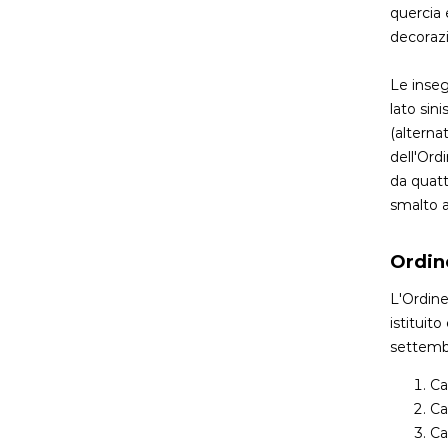
quercia e
decorazi
Le inseg
lato sin
(alterna
dell'Ord
da quattr
smalto a
Ordin
L'Ordine
istituit
settemb
Ca
Ca
Ca