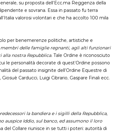
Generale, su proposta dell’Ecc.ma Reggenza della
dipendente e sovrana. Essa in passato fu terra
all’Italia valorosi volontari e che ha accolto 100 mila
solo per benemerenze politiche, artistiche e
 membri delle famiglie regnanti, agli alti funzionari
i alla nostra Repubblica.
Tale Ordine è riconosciuto
per cui le personalità decorate di quest’Ordine possono
nalità del passato insignite dell’Ordine Equestre di
 Giosuè Carducci, Luigi Cibrario, Gaspare Finali ecc.
decessori la bandiera e i sigilli della Repubblica,
gono auspice Iddio, sul banco, ed assumono il loro
l Collare riunisce in se tutti i poteri: autorità di