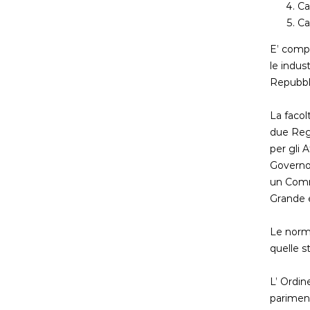
Ca
Ca
E’ compo
le indus
Repubbl
La facol
due Regg
per gli A
Governo,
un Commi
Grande 
Le norme
quelle s
L’ Ordin
pariment