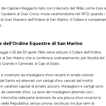
re dei Capitani Reggenti nato con il decreto del 1866, come il più 
i Cavaliere di Gran Croce, muta caratteristiche nel 1872, quando i
di Gran Maestro dell’Ordine di San Marino. Il Collare è completam
e.
e dell’Ordine Equestre di San Marino
egge n.25 del 30 aprile 1964 viene istituito il Collare dell’Ordine
 di San Marino che si conferisce ordinariamente, per facoltà del
o Grande e Generale, ai Capi di Stato.
re è costituito da medaglioni d'oro recanti in smalti colorati
 del Santo ed alternati con cartigli d'oro caricati del motto
 in caratteri capitali di smalto azzurro. Medaglioni e cartigli sono
i da catenelle d'oro. La serie dei medaglioni alternati con i
 è interrotta nella parte anteriore da una placca d'oro recante lo
ella Repubblica, senza corona, racchiuso tra due rami di