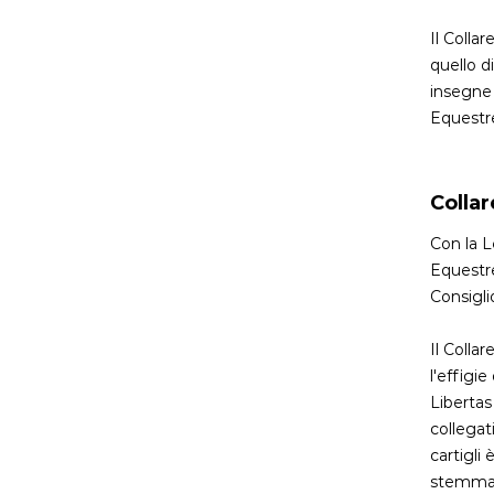
Il Colla
quello d
insegne 
Equestr
Collar
Con la L
Equestre
Consigli
Il Colla
l'effigie
Libertas
collegat
cartigli
stemma d