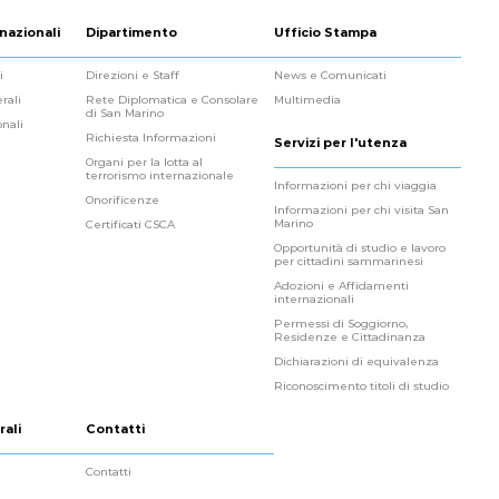
nazionali
Dipartimento
Ufficio Stampa
i
Direzioni e Staff
News e Comunicati
rali
Rete Diplomatica e Consolare
Multimedia
di San Marino
onali
Richiesta Informazioni
Servizi per l'utenza
Organi per la lotta al
terrorismo internazionale
Informazioni per chi viaggia
Onorificenze
Informazioni per chi visita San
Marino
Certificati CSCA
Opportunità di studio e lavoro
per cittadini sammarinesi
Adozioni e Affidamenti
internazionali
Permessi di Soggiorno,
Residenze e Cittadinanza
Dichiarazioni di equivalenza
Riconoscimento titoli di studio
rali
Contatti
Contatti