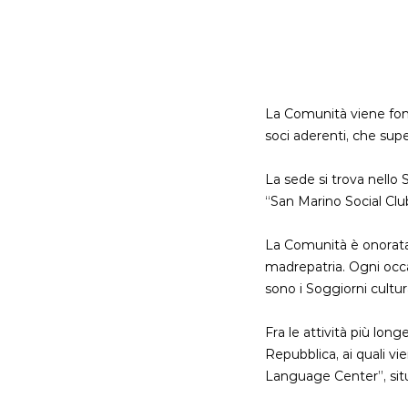
La Comunità viene fond
soci aderenti, che sup
La sede si trova nello 
“San Marino Social Club”
La Comunità è onorata 
madrepatria. Ogni occ
sono i Soggiorni cultu
Fra le attività più lon
Repubblica, ai quali v
Language Center”, situ