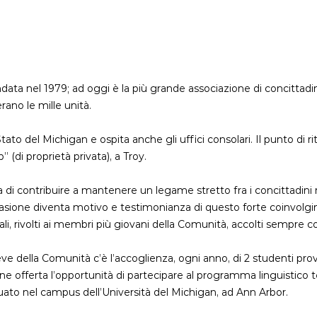
ata nel 1979; ad oggi è la più grande associazione di concittadini
erano le mille unità.
Stato del Michigan e ospita anche gli uffici consolari. Il punto di r
 (di proprietà privata), a Troy.
di contribuire a mantenere un legame stretto fra i concittadini r
asione diventa motivo e testimonianza di questo forte coinvol
rali, rivolti ai membri più giovani della Comunità, accolti sempre
geve della Comunità c’è l’accoglienza, ogni anno, di 2 studenti prov
iene offerta l’opportunità di partecipare al programma linguistico
ato nel campus dell’Università del Michigan, ad Ann Arbor.