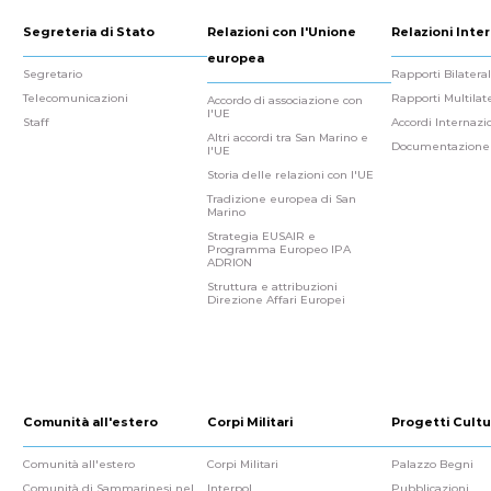
Segreteria di Stato
Relazioni con l'Unione
Relazioni Inter
europea
Segretario
Rapporti Bilateral
Telecomunicazioni
Rapporti Multilate
Accordo di associazione con
l'UE
Staff
Accordi Internazi
Altri accordi tra San Marino e
Documentazione
l'UE
Storia delle relazioni con l'UE
Tradizione europea di San
Marino
Strategia EUSAIR e
Programma Europeo IPA
ADRION
Struttura e attribuzioni
Direzione Affari Europei
Comunità all'estero
Corpi Militari
Progetti Cultu
Comunità all'estero
Corpi Militari
Palazzo Begni
Comunità di Sammarinesi nel
Interpol
Pubblicazioni