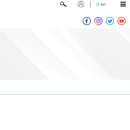
it
en