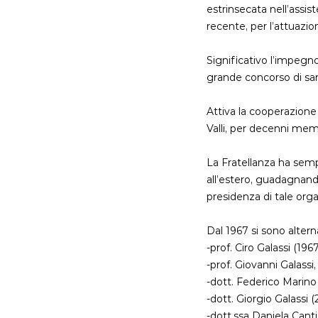
estrinsecata nell’assis
recente, per l’attuazio
Significativo l’impegno 
grande concorso di sa
Attiva la cooperazione
Valli, per decenni memo
La Fratellanza ha semp
all’estero, guadagnando 
presidenza di tale orga
Dal 1967 si sono altern
-prof. Ciro Galassi (196
-prof. Giovanni Galass
-dott. Federico Marino
-dott. Giorgio Galassi 
-dott.ssa Daniela Canti