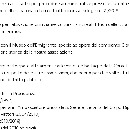
tenza ai cittadini per procedure amministrative presso le autorità
ne della sanatoria in tema di cittadinanza ex lege n. 121/2019).
per l’attivazione di iniziative culturali, anche al di fuori della ci
mmarinesi.
 con il Museo dell’Emigrante, specie ad opera del compianto Gio
ria storica della nostra associazione.
re partecipato attivamente ai lavori e alle battaglie della Consu
il rispetto delle altre associazioni, che hanno per due volte attribu
no di diritto pubblico.
ati alla Presidenza:
7/1977)
i, per anni Ambasciatore presso la S. Sede e Decano del Corpo D
 Fattori (2004/2010)
(2010/2016)
 (dal 2016 ad oggi).