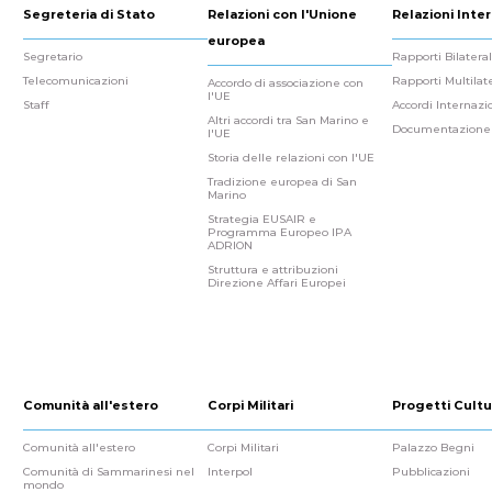
Segreteria di Stato
Relazioni con l'Unione
Relazioni Inter
europea
Segretario
Rapporti Bilateral
Telecomunicazioni
Rapporti Multilate
Accordo di associazione con
l'UE
Staff
Accordi Internazi
Altri accordi tra San Marino e
Documentazione
l'UE
Storia delle relazioni con l'UE
Tradizione europea di San
Marino
Strategia EUSAIR e
Programma Europeo IPA
ADRION
Struttura e attribuzioni
Direzione Affari Europei
Comunità all'estero
Corpi Militari
Progetti Cultu
Comunità all'estero
Corpi Militari
Palazzo Begni
Comunità di Sammarinesi nel
Interpol
Pubblicazioni
mondo