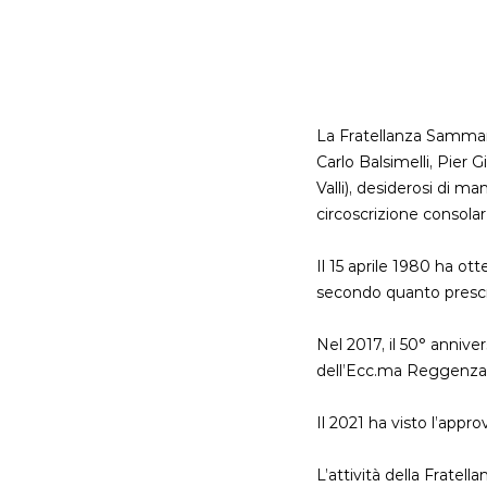
La Fratellanza Sammari
Carlo Balsimelli, Pier 
Valli), desiderosi di m
circoscrizione consola
Il 15 aprile 1980 ha ot
secondo quanto prescri
Nel 2017, il 50° anniv
dell’Ecc.ma Reggenza e
Il 2021 ha visto l’appr
L’attività della Fratel