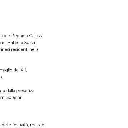
iro e Peppino Galassi,
anni Battista Suzzi
inesi residenti nella
siglio dei XII,
o.
ata dalla presenza
mi 50 anni”.
delle festività, ma si è