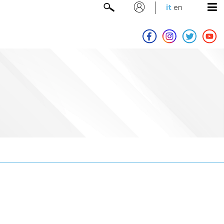
it
en