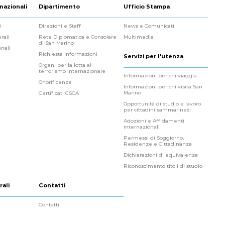
nazionali
Dipartimento
Ufficio Stampa
i
Direzioni e Staff
News e Comunicati
rali
Rete Diplomatica e Consolare
Multimedia
di San Marino
onali
Richiesta Informazioni
Servizi per l'utenza
Organi per la lotta al
terrorismo internazionale
Informazioni per chi viaggia
Onorificenze
Informazioni per chi visita San
Marino
Certificati CSCA
Opportunità di studio e lavoro
per cittadini sammarinesi
Adozioni e Affidamenti
internazionali
Permessi di Soggiorno,
Residenze e Cittadinanza
Dichiarazioni di equivalenza
Riconoscimento titoli di studio
rali
Contatti
Contatti