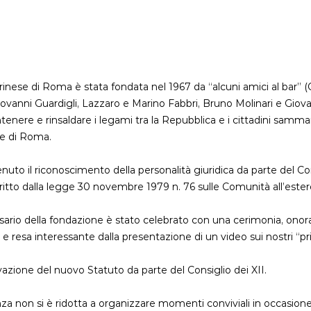
nese di Roma è stata fondata nel 1967 da “alcuni amici al bar” (C
Giovanni Guardigli, Lazzaro e Marino Fabbri, Bruno Molinari e Giov
antenere e rinsaldare i legami tra la Repubblica e i cittadini sammar
re di Roma.
tenuto il riconoscimento della personalità giuridica da parte del Con
tto dalla legge 30 novembre 1979 n. 76 sulle Comunità all’ester
ersario della fondazione è stato celebrato con una cerimonia, onor
 resa interessante dalla presentazione di un video sui nostri “pri
ovazione del nuovo Statuto da parte del Consiglio dei XII.
lanza non si è ridotta a organizzare momenti conviviali in occasione 