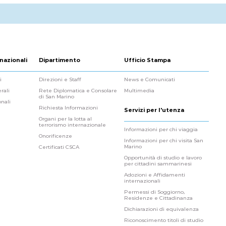
nazionali
Dipartimento
Ufficio Stampa
i
Direzioni e Staff
News e Comunicati
rali
Rete Diplomatica e Consolare
Multimedia
di San Marino
onali
Richiesta Informazioni
Servizi per l'utenza
Organi per la lotta al
terrorismo internazionale
Informazioni per chi viaggia
Onorificenze
Informazioni per chi visita San
Marino
Certificati CSCA
Opportunità di studio e lavoro
per cittadini sammarinesi
Adozioni e Affidamenti
internazionali
Permessi di Soggiorno,
Residenze e Cittadinanza
Dichiarazioni di equivalenza
Riconoscimento titoli di studio