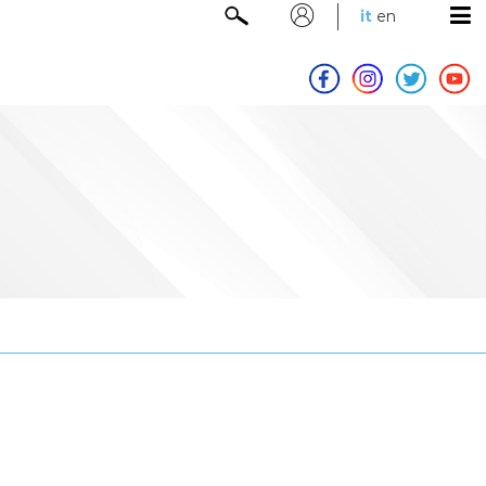
it
en