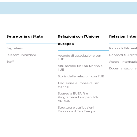
Segreteria di Stato
Relazioni con l'Unione
Relazioni Inter
europea
Segretario
Rapporti Bilateral
Telecomunicazioni
Rapporti Multilate
Accordo di associazione con
l'UE
Staff
Accordi Internazi
Altri accordi tra San Marino e
Documentazione
l'UE
Storia delle relazioni con l'UE
Tradizione europea di San
Marino
Strategia EUSAIR e
Programma Europeo IPA
ADRION
Struttura e attribuzioni
Direzione Affari Europei