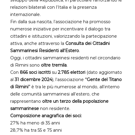
sviluppo della Repubblica, in particolare rafforzando le
relazioni bilaterali con l’Italia e la presenza
internazionale.
Fin dalla sua nascita, l’associazione ha promosso
numerose iniziative per incentivare il dialogo tra
cittadini e istituzioni, valorizzando la partecipazione
attiva, anche attraverso la
Consulta dei Cittadini
Sammarinesi Residenti all’Estero
.
Oggi, i cittadini sammarinesi residenti nel circondario
di Rimini sono
oltre tremila
.
Con
866 soci iscritti
su
2.785 elettori
(dato aggiornato
al
31 dicembre 2024
), l’associazione
“Gente del Titano
di Rimini”
è tra le più numerose al mondo, all’interno
delle comunità sammarinesi all’estero, che
rappresentano
oltre un terzo della popolazione
sammarinese
non residente.
Composizione anagrafica dei soci:
27% ha meno di 35 anni
28,7% ha tra 55 e 75 anni