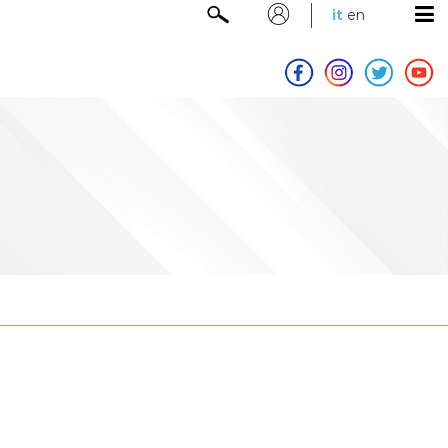
it
en