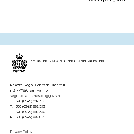
Palazzo Begni, Contrada Omerelli
n.31 - 47890 San Marino
segreteria.affariesteri@gov.sm
T. +378 (0549) 882 312
T. +378 (0549) 882 393
T. +378 (0549) 882 336
F. +378 (0549) 882 814
Privacy Policy