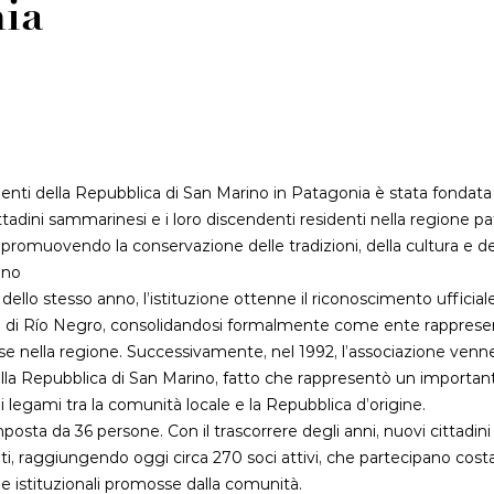
nia
nti della Repubblica di San Marino in Patagonia è stata fondata
 cittadini sammarinesi e i loro discendenti residenti nella regione p
promuovendo la conservazione delle tradizioni, della cultura e dei
ino
llo stesso anno, l’istituzione ottenne il riconoscimento ufficial
ia di Río Negro, consolidandosi formalmente come ente rappresen
se nella regione. Successivamente, nel 1992, l’associazione venne
ella Repubblica di San Marino, fatto che rappresentò un importa
ò i legami tra la comunità locale e la Repubblica d’origine.
posta da 36 persone. Con il trascorrere degli anni, nuovi cittadin
iti, raggiungendo oggi circa 270 soci attivi, che partecipano cos
ali e istituzionali promosse dalla comunità.