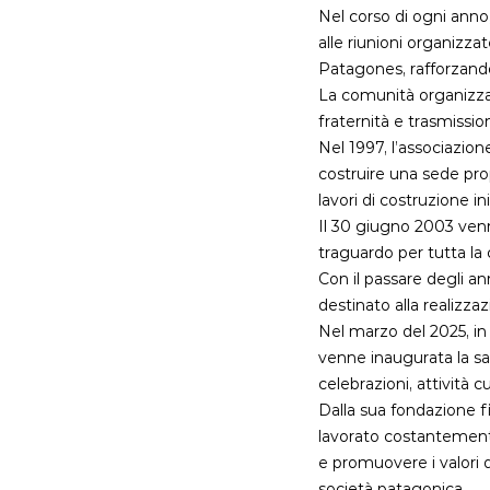
Nel corso di ogni anno,
alle riunioni organizza
Patagones, rafforzando 
La comunità organizza 
fraternità e trasmissio
Nel 1997, l’associazion
costruire una sede prop
lavori di costruzione i
Il 30 giugno 2003 ven
traguardo per tutta la
Con il passare degli a
destinato alla realizzaz
Nel marzo del 2025, in 
venne inaugurata la sal
celebrazioni, attività c
Dalla sua fondazione f
lavorato costantemente 
e promuovere i valori d
società patagonica.