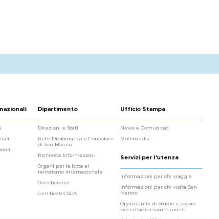
nazionali
Dipartimento
Ufficio Stampa
i
Direzioni e Staff
News e Comunicati
rali
Rete Diplomatica e Consolare
Multimedia
di San Marino
onali
Richiesta Informazioni
Servizi per l'utenza
Organi per la lotta al
terrorismo internazionale
Informazioni per chi viaggia
Onorificenze
Informazioni per chi visita San
Marino
Certificati CSCA
Opportunità di studio e lavoro
per cittadini sammarinesi