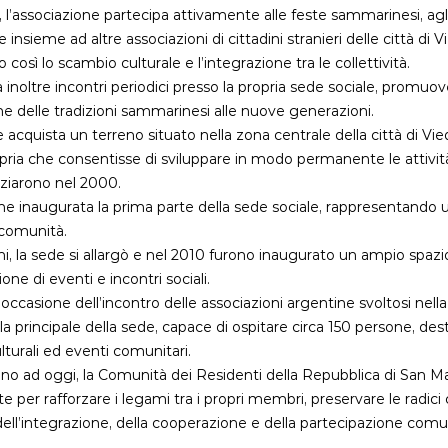
 l’associazione partecipa attivamente alle feste sammarinesi, agli 
te insieme ad altre associazioni di cittadini stranieri delle città 
così lo scambio culturale e l’integrazione tra le collettività.
inoltre incontri periodici presso la propria sede sociale, promuov
ne delle tradizioni sammarinesi alle nuove generazioni.
e acquista un terreno situato nella zona centrale della città di Vie
ria che consentisse di sviluppare in modo permanente le attività is
niziarono nel 2000.
ne inaugurata la prima parte della sede sociale, rappresentando
 comunità.
nni, la sede si allargò e nel 2010 furono inaugurato un ampio spaz
ione di eventi e incontri sociali.
occasione dell’incontro delle associazioni argentine svoltosi nella
a principale della sede, capace di ospitare circa 150 persone, desti
ulturali ed eventi comunitari.
ino ad oggi, la Comunità dei Residenti della Repubblica di San M
per rafforzare i legami tra i propri membri, preservare le radici
ell’integrazione, della cooperazione e della partecipazione comuni