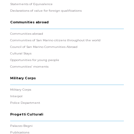
Statements of Equivalence
Declarations of value for foreign qualifications
Communities abroad
Communities abroad
Communities of San Marino citizens throughout the world
Council of San Marino Communities Abroad
Cultural Stays
Opportunities for young people
Communities' moments
Military Corps
Military Corps
Interpol
Police Department
Progetti Culturali
Palazzo Begni
Publications